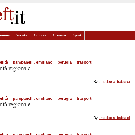
onomia
Società
Cultura
Cronaca
Sport
lità
pampanelli. emiliano
perugia
trasporti
rità regionale
By
amedeo a. babusci
lità
pampanelli. emiliano
perugia
trasporti
rità regionale
By
amedeo a. babusci
lità
pampanelli. emiliano
perugia
trasporti