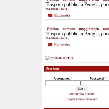
Trasporti pubblici a Perugia, prio
29/09/2010 - 16:11
|
0 comments
Politica
comune
maggioranza
mobi
Trasporti pubblici a Perugia, prio
29/09/2010 - 16:11
|
0 comments
User login
Username:
*
Password:
*
Create new account
Request new password