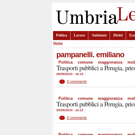
Politica
Lavoro
Ambiente
Diritti
Ec
Home
pampanelli. emiliano
Politica
comune
maggioranza
mobi
Trasporti pubblici a Perugia, prio
29/09/2010 - 16:12
|
0 comments
Politica
comune
maggioranza
mobi
Trasporti pubblici a Perugia, prio
29/09/2010 - 16:12
|
0 comments
Politica
comune
maggioranza
mobi