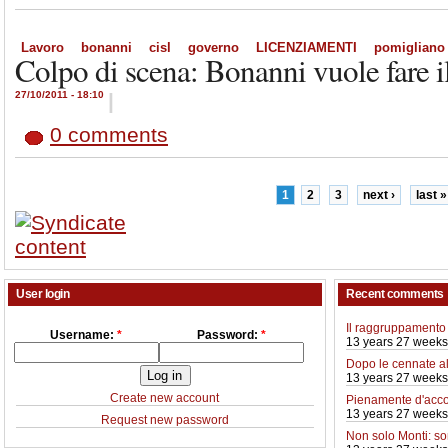
Lavoro
bonanni
cisl
governo
LICENZIAMENTI
pomigliano
Colpo di scena: Bonanni vuole fare il
27/10/2011 - 18:10
|
0 comments
1
2
3
next ›
last »
User login
Recent comments
Il raggruppamento 
Username:
*
Password:
*
13 years 27 weeks
Dopo le cennate a
13 years 27 weeks
Create new account
Pienamente d'acco
13 years 27 weeks
Request new password
Non solo Monti: so