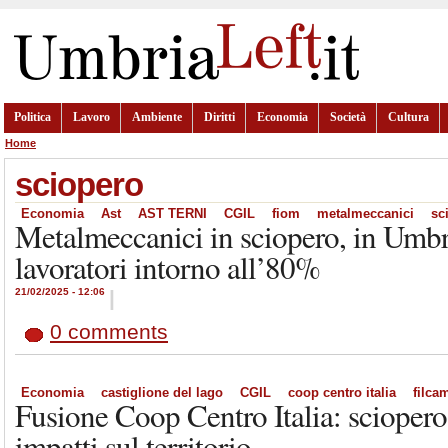
Politica
Lavoro
Ambiente
Diritti
Economia
Società
Cultura
Home
sciopero
Economia
Ast
AST TERNI
CGIL
fiom
metalmeccanici
sc
Metalmeccanici in sciopero, in Umbri
lavoratori intorno all’80%
21/02/2025 - 12:06
|
0 comments
Economia
castiglione del lago
CGIL
coop centro italia
filca
Fusione Coop Centro Italia: sciopero
impatti sul territorio