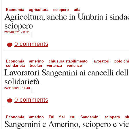
Economia
agricoltura
sciopero
uila
Agricoltura, anche in Umbria i sinda
sciopero
29/04/2021 - 11:31
|
0 comments
Economia
amerino
chiusura stabilimento
lavoratori
polo ch
solidarietà
treofan
vertenza
vertenze
Lavoratori Sangemini ai cancelli della
solidarietà
24/11/2020 - 16:43
|
0 comments
Economia
amerino
FAI
flai
rsu
Sangemini
sciopero
si
Sangemini e Amerino, sciopero e vie l