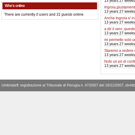
13 years 27 weeks
Who's online
Ingroia,giustamente
13 years 27 weeks
There are currently
0 users
and
31 guests
online.
Anche Ingroia e' i
13 years 27 weeks
a dir il vero ,quest
13 years 27 weeks
mi permetto solo 
13 years 27 weeks
Staremo a vedere
13 years 27 weeks
Noto un pò di conf
13 years 27 weeks
Umbrialeft: registrazione al Tribunale di Perugia n. 47/2007 del 16/11/2007, diret