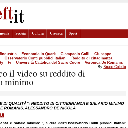
onomia
Società
Cultura
Cronaca
Sport
findustria
Economia in Quark
Giampaolo Galli
Giuseppe
Osservatorio Conti pubblici italiani
Reddito di cittadinanza
ty
tv
Università Cattolica del Sacro Cuore
Veronica De Romanis
By
Bruno Coletta
co il video su reddito di
io minimo
TE DI QUALITÀ”: REDDITO DI CITTADINANZA E SALARIO MINIMO
DE ROMANIS, ALESSANDRO DE NICOLA
UI
nanza e salario minimo
* ”, a cura dell’*
Osservatorio Conti pubblici italiani
*