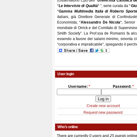
(Osservatorio Cpi) dell’*
Università Cattolica d
*
Le Interviste di Qualità
* ”, serie curata da *
Giu
*
Gamma Multimedia Italia di Roberto Sportel
italiani, già Direttore Generale di Confindust
Economista; *
Alessandro De Nicola
*, Senior
mondiale di Orrick e del Comitato di Supervis
Smith Society”. La Prof.ssa de Romanis fa alcu
essendo a favore del salario minimo, smonta cl
“corporativa e impraticabile”, spiegando il perché.
User login
Username:
*
Password:
*
Create new account
Request new password
Who's online
There are currently
0 users
and
25 guests
online