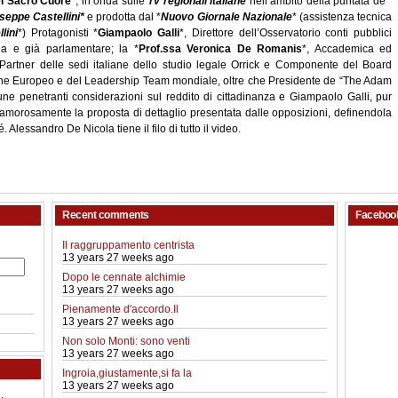
el Sacro Cuore
*, in onda sulle
Tv regionali italiane
nell’ambito della puntata de “
seppe Castellini*
e prodotta dal *
Nuovo Giornale Nazionale
* (assistenza tecnica
lini
*) Protagonisti *
Giampaolo Galli
*, Direttore dell’Osservatorio conti pubblici
ria e già parlamentare; la *
Prof.ssa Veronica De Romanis
*, Accademica ed
 Partner delle sedi italiane dello studio legale Orrick e Componente del Board
ione Europeo e del Leadership Team mondiale, oltre che Presidente de “The Adam
ne penetranti considerazioni sul reddito di cittadinanza e Giampaolo Galli, pur
amorosamente la proposta di dettaglio presentata dalle opposizioni, definendola
 Alessandro De Nicola tiene il filo di tutto il video.
Recent comments
Faceboo
Il raggruppamento centrista
13 years 27 weeks ago
Dopo le cennate alchimie
13 years 27 weeks ago
Pienamente d'accordo.Il
13 years 27 weeks ago
Non solo Monti: sono venti
13 years 27 weeks ago
Ingroia,giustamente,si fa la
13 years 27 weeks ago
.