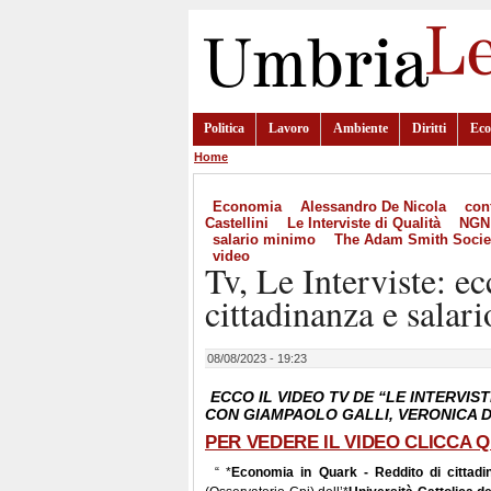
Politica
Lavoro
Ambiente
Diritti
Ec
Home
Economia
Alessandro De Nicola
con
Castellini
Le Interviste di Qualità
NGN
salario minimo
The Adam Smith Socie
video
Tv, Le Interviste: ec
cittadinanza e salar
08/08/2023 - 19:23
ECCO IL VIDEO TV DE “LE INTERVIS
CON GIAMPAOLO GALLI, VERONICA 
PER VEDERE IL VIDEO CLICCA Q
“ *
Economia in Quark - Reddito di cittadi