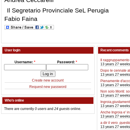
Il Segretario Provinciale SeL Perugia
Fabio Faina
User login
Recent comments
Il raggruppamento 
Username:
*
Password:
*
13 years 27 weeks
Dopo le cennate a
13 years 27 weeks
Create new account
Pienamente d'acco
13 years 27 weeks
Request new password
Non solo Monti: so
13 years 27 weeks
Who's online
Ingroia,giustamente
13 years 27 weeks
There are currently
0 users
and
24 guests
online.
Anche Ingroia e' i
13 years 27 weeks
a dir il vero ,quest
13 years 27 weeks