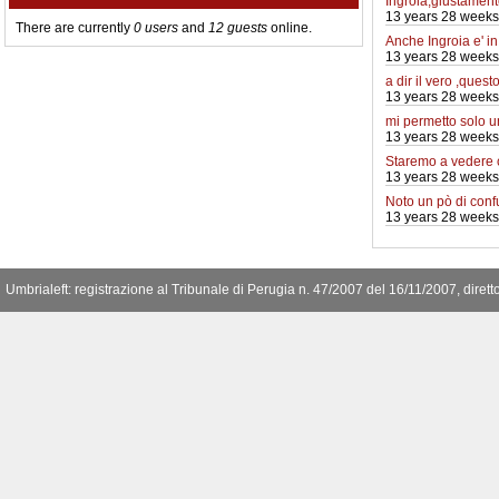
Ingroia,giustamente
13 years 28 weeks
There are currently
0 users
and
12 guests
online.
Anche Ingroia e' i
13 years 28 weeks
a dir il vero ,quest
13 years 28 weeks
mi permetto solo 
13 years 28 weeks
Staremo a vedere
13 years 28 weeks
Noto un pò di conf
13 years 28 weeks
Umbrialeft: registrazione al Tribunale di Perugia n. 47/2007 del 16/11/2007, diret