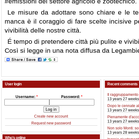
#emissioni del settore agricolo e zootecnico.
Le misure da adottare sono chiare e le te
manca è il coraggio di fare scelte incisive pe
vivibilità delle nostre città.
É tempo di pretendere città più pulite e vivibil
Così si legge in una nota diffusa da Legamb
User login
Recent comments
Il raggruppamento 
Username:
*
Password:
*
13 years 27 weeks
Dopo le cennate a
13 years 27 weeks
Create new account
Pienamente d'acco
13 years 27 weeks
Request new password
Non solo Monti: so
13 years 28 weeks
Who's online