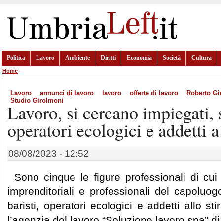
Politica
Lavoro
Ambiente
Diritti
Economia
Società
Cultura
Home
Lavoro
annunci di lavoro
lavoro
offerte di lavoro
Roberto Gi
Studio Girolmoni
Lavoro, si cercano impiegati, st
operatori ecologici e addetti a
08/08/2023 - 12:52
Sono cinque le figure professionali di cui
imprenditoriali e professionali del capoluogo
baristi, operatori ecologici e addetti allo st
l’agenzia del lavoro “Soluzione lavoro spa” di