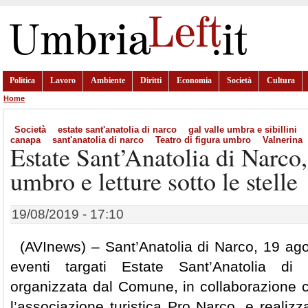
Politica
Lavoro
Ambiente
Diritti
Economia
Società
Cultura
Home
Società
estate sant'anatolia di narco
gal valle umbra e sibillini
canapa
sant'anatolia di narco
Teatro di figura umbro
Valnerina
Estate Sant’Anatolia di Narco,
umbro e letture sotto le stelle
19/08/2019 - 17:10
(AVInews) – Sant’Anatolia di Narco, 19 ago
eventi targati Estate Sant’Anatolia di
organizzata dal Comune, in collaborazione 
l’associazione turistica Pro Narco, e realizz