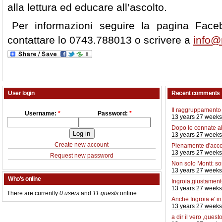
alla lettura ed educare all’ascolto.
Per informazioni seguire la pagina Fac
contattare lo 0743.788013 o scrivere a
info@
User login
Recent comments
Il raggruppamento 
Username:
*
Password:
*
13 years 27 weeks
Dopo le cennate a
13 years 27 weeks
Create new account
Pienamente d'acco
13 years 27 weeks
Request new password
Non solo Monti: so
13 years 27 weeks
Who's online
Ingroia,giustamente
13 years 27 weeks
There are currently
0 users
and
11 guests
online.
Anche Ingroia e' i
13 years 27 weeks
a dir il vero ,quest