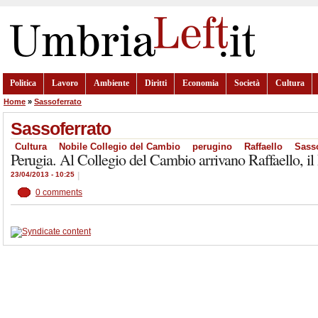
Politica
Lavoro
Ambiente
Diritti
Economia
Società
Cultura
Home
»
Sassoferrato
Sassoferrato
Cultura
Nobile Collegio del Cambio
perugino
Raffaello
Sasso
Perugia. Al Collegio del Cambio arrivano Raffaello, il
23/04/2013 - 10:25
|
0 comments