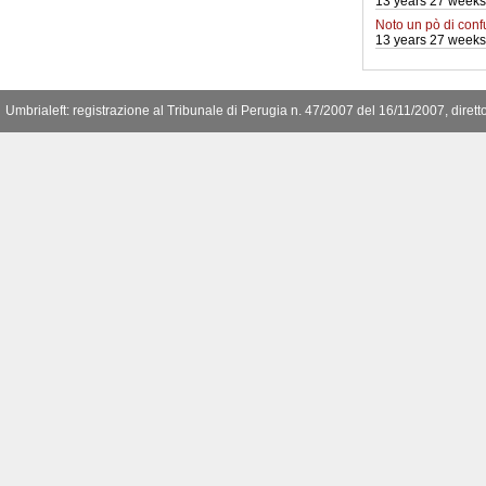
13 years 27 weeks
Noto un pò di conf
13 years 27 weeks
Umbrialeft: registrazione al Tribunale di Perugia n. 47/2007 del 16/11/2007, diret